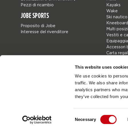
Pezzi di ricambio
Kayaks
Wake
JOBE SPORTS
Ski nautico
Kneeboard
Proposito di Jobe
Multi posiz
Interesse del rivenditore
Vestiti e c
Equipaggia
Accessori 
Carta rega
Borse
Leisure
This website uses cookie
Seascoote
We use cookies to personal
Collaborat
traffic. We also share info
SALE
Mix & Matc
analytics partners who may
Pezzi di ri
they’ve collected from your
Consent
Necessary
Netherlands
Selection