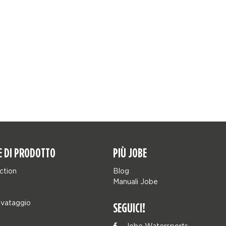
E DI PRODOTTO
PIÙ JOBE
ction
Blog
Manuali Jobe
lvataggio
SEGUICI!
Jobe Watersports