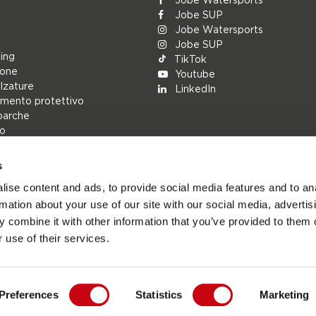
Jobe SUP
Jobe Watersports
Jobe SUP
ing
TikTok
ione
Youtube
alzature
LinkedIn
mento protettivo
barche
lo
s
rs
ise content and ads, to provide social media features and to an
ions
rmation about your use of our site with our social media, advertis
h
 combine it with other information that you’ve provided to them o
cambio
 use of their services.
Preferences
Statistics
Marketing
Jobesports.com - Sito ufficiale