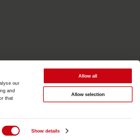
Allow all
alyse our
ing and
Allow selection
r that
Accessibilità
Termini generali
Show details
Informativa sulla privacy e sui cookie