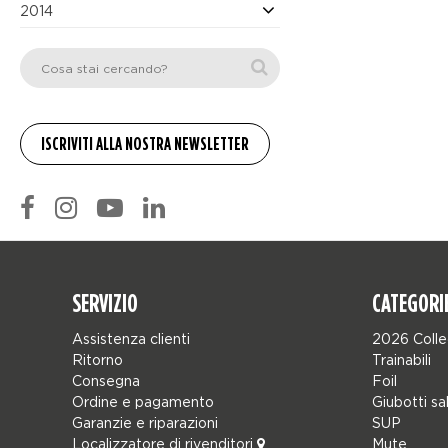
2014
SERVIZIO
CATEGORI
Assistenza clienti
2026 Colle
Ritorno
Trainabili
Consegna
Foil
Ordine e pagamento
Giubotti sa
Garanzie e riparazioni
SUP
Localizzatore di rivenditori
Mute