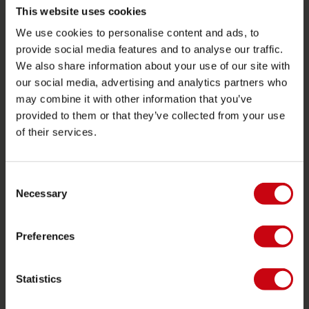
This website uses cookies
Foil
We use cookies to personalise content and ads, to
Giubotti salvataggio
provide social media features and to analyse our traffic.
We also share information about your use of our site with
SUP
our social media, advertising and analytics partners who
Mute
may combine it with other information that you’ve
Kayaks
provided to them or that they’ve collected from your use
of their services.
Wake
Ski nautico
Consent
Kneeboarding
Necessary
Selection
Multi posizione
Vestiti e calzature
Preferences
Equipaggiamento protettivo
Accessori barche
Statistics
Carta regalo