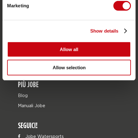
Borse
Marketing
Leisure
Seascooters
Show details
Collaborations
SALE
Allow all
Mix & Match
Pezzi di ricambio
Allow selection
PIÙ JOBE
Blog
Manuali Jobe
SEGUICI!
Jobe Watersports