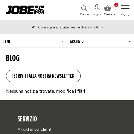
0
Cerca
Login
Carrello
Menu
Consegna gratuita per ordini a € 100, -
Ordinato prima delle 12:00 nei giorni lavorativi, spedito lo stesso
giorno
TEMI
ARCHIVIO
BLOG
Nessuna notizia trovata, modifica i filtri
SERVIZIO
Assistenza clienti