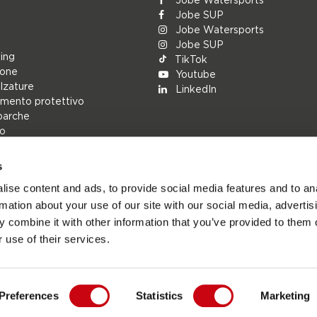
Jobe SUP
Jobe Watersports
Jobe SUP
ing
TikTok
ione
Youtube
alzature
LinkedIn
mento protettivo
barche
lo
s
rs
ise content and ads, to provide social media features and to an
ions
rmation about your use of our site with our social media, advertis
h
 combine it with other information that you’ve provided to them o
cambio
 use of their services.
Preferences
Statistics
Marketing
Jobesports.com - Sito ufficiale