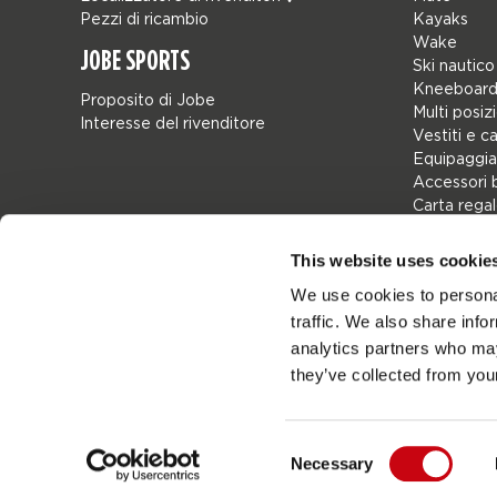
Pezzi di ricambio
Kayaks
Wake
JOBE SPORTS
Ski nautico
Kneeboard
Proposito di Jobe
Multi posiz
Interesse del rivenditore
Vestiti e c
Equipaggia
Accessori 
Carta rega
Borse
Leisure
This website uses cookie
Seascoote
We use cookies to personal
Collaborat
traffic. We also share info
SALE
Mix & Matc
analytics partners who may
Pezzi di ri
they’ve collected from your
Consent
Necessary
Netherlands
Selection