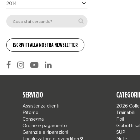
2014
SERVIZIO
CATEGORI
Assistenza clienti
2026 Colle
Ritorno
Trainabili
Consegna
Foil
Ordine e pagamento
Giubotti sa
Garanzie e riparazioni
SUP
Localizzatore di rivenditori
Mute