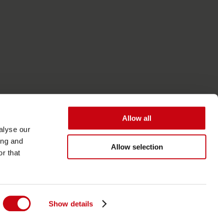
Allow all
alyse our
ing and
Allow selection
r that
Accessibilità
Termini generali
Show details
Informativa sulla privacy e sui cookie