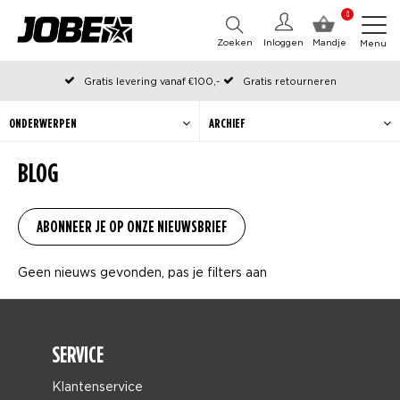
0
Zoeken
Inloggen
Mandje
Menu
Gratis levering vanaf €100,-
Gratis retourneren
Officiële Jobe webshop
Op werkdagen voor 12:00 uur besteld, dezelfde dag verzonden
ONDERWERPEN
ARCHIEF
BLOG
Geen nieuws gevonden, pas je filters aan
SERVICE
Klantenservice