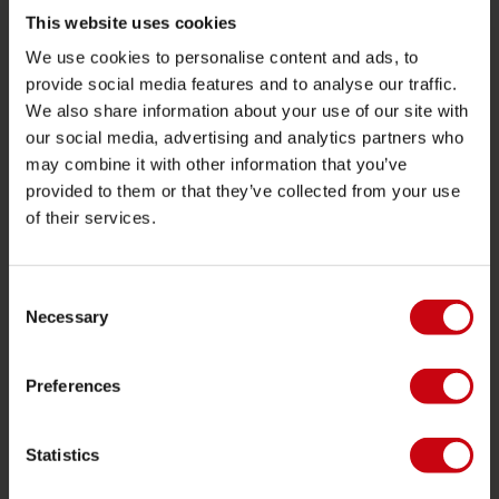
Funtubes
This website uses cookies
We use cookies to personalise content and ads, to
Foil
provide social media features and to analyse our traffic.
Zwemvesten
We also share information about your use of our site with
SUP
our social media, advertising and analytics partners who
may combine it with other information that you’ve
Wetsuits
provided to them or that they’ve collected from your use
Kayaks
of their services.
Wake
Waterskiën
Consent
Kneeboarden
Necessary
Selection
Multi positie
Preferences
Kleding & schoenen
Bescherming
Statistics
Boating accessoires
Cadeaubonnen