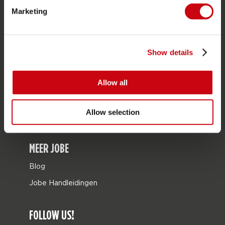
Marketing
Tassen
Leisure
Seascooters
Show details
Collaborations
Allow all
SALE
Mix & Match
Allow selection
Onderdelen
MEER JOBE
Blog
Jobe Handleidingen
FOLLOW US!