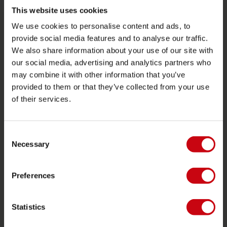
Funtubes
This website uses cookies
We use cookies to personalise content and ads, to
Foil
provide social media features and to analyse our traffic.
Zwemvesten
We also share information about your use of our site with
SUP
our social media, advertising and analytics partners who
may combine it with other information that you’ve
Wetsuits
provided to them or that they’ve collected from your use
Kayaks
of their services.
Wake
Waterskiën
Consent
Kneeboarden
Necessary
Selection
Multi positie
Preferences
Kleding & schoenen
Bescherming
Statistics
Boating accessoires
Cadeaubonnen