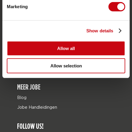
Marketing
Tassen
Leisure
Seascooters
Show details
Collaborations
Allow all
SALE
Mix & Match
Allow selection
Onderdelen
MEER JOBE
Blog
Jobe Handleidingen
FOLLOW US!