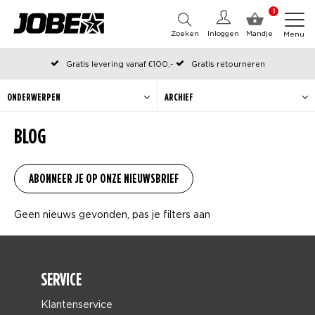
0
Zoeken
Inloggen
Mandje
Menu
Gratis levering vanaf €100,-
Gratis retourneren
Officiële Jobe webshop
Op werkdagen voor 12:00 uur besteld, dezelfde dag verzonden
ONDERWERPEN
ARCHIEF
BLOG
Geen nieuws gevonden, pas je filters aan
SERVICE
Klantenservice