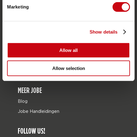
Marketing
Tassen
Leisure
Seascooters
Show details
Collaborations
Allow all
SALE
Mix & Match
Allow selection
Onderdelen
MEER JOBE
Blog
Jobe Handleidingen
FOLLOW US!