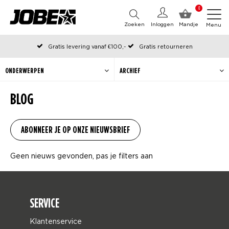
0
Zoeken
Inloggen
Mandje
Menu
Gratis levering vanaf €100,-
Gratis retourneren
Officiële Jobe webshop
Op werkdagen voor 12:00 uur besteld, dezelfde dag verzonden
ONDERWERPEN
ARCHIEF
BLOG
Geen nieuws gevonden, pas je filters aan
SERVICE
Klantenservice