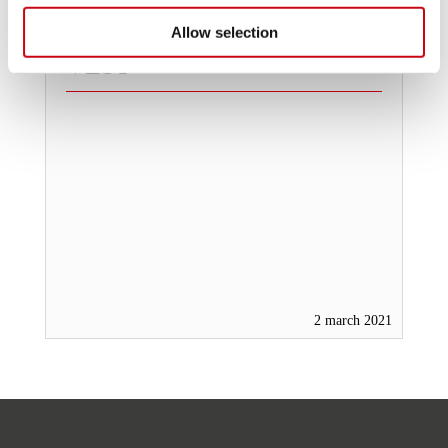
YOUR LIFE JACKET / LIFE
Allow selection
VEST
2 march 2021