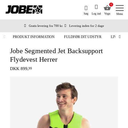
0
Søg
Log ind
Vogn
Menu
Gratis levering fra 700 kr.
Levering inden for 2 dage
Bestilt før kl. 12 på arbejdsdage, sendes samme dag
Betal senere eller i rater
PRODUKT INFORMATION
FULDFØR DIT UDSTYR
LIVSSTIL
Jobe Segmented Jet Backsupport
Flydevest Herrer
DKK 899,
99