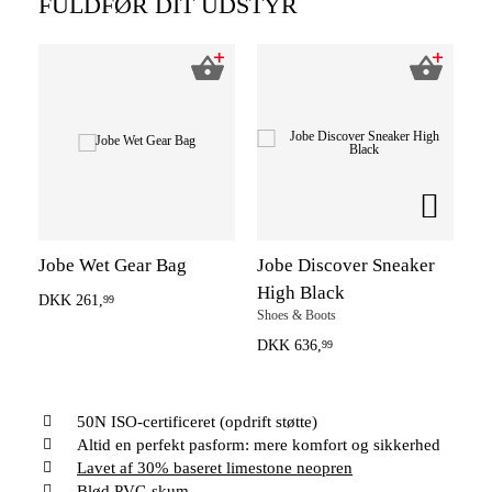
FULDFØR DIT UDSTYR
Jobe Wet Gear Bag
Jobe Discover Sneaker
J
High Black
B
DKK 261,
99
Shoes & Boots
Ca
DKK 636,
DK
99
50N ISO-certificeret (opdrift støtte)
Altid en perfekt pasform: mere komfort og sikkerhed
Lavet af 30% baseret limestone neopren
Blød PVC-skum