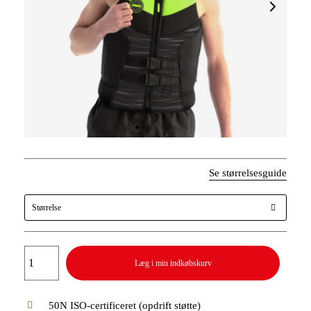
Se størrelsesguide
Størrelse
Læg i min indkøbskurv
50N ISO-certificeret (opdrift støtte)