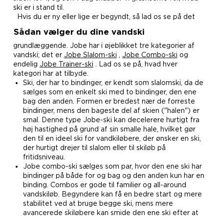
ski er i stand til.
Hvis du er ny eller lige er begyndt, så lad os se på det
Sådan vælger du dine vandski
grundlæggende. Jobe har i øjeblikket tre kategorier af
vandski; det er
Jobe Slalom-ski
,
Jobe Combo-ski
og
endelig
Jobe Trainer-ski
. Lad os se på, hvad hver
kategori har at tilbyde.
Ski, der har to bindinger, er kendt som slalomski, da de
sælges som en enkelt ski med to bindinger, den ene
bag den anden. Formen er bredest nær de forreste
bindinger, mens den bageste del af skien ("halen") er
smal. Denne type Jobe-ski kan decelerere hurtigt fra
høj hastighed på grund af sin smalle hale, hvilket gør
den til en ideel ski for vandkiløbere, der ønsker en ski,
der hurtigt drejer til slalom eller til skiløb på
fritidsniveau.
Jobe combo-ski sælges som par, hvor den ene ski har
bindinger på både for og bag og den anden kun har en
binding. Combos er gode til familier og all-around
vandskiløb. Begyndere kan få en bedre start og mere
stabilitet ved at bruge begge ski, mens mere
avancerede skiløbere kan smide den ene ski efter at