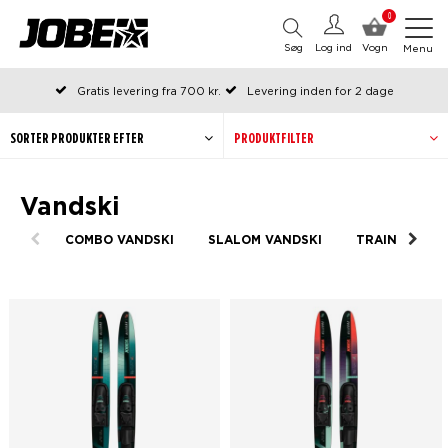
0
Søg
Log ind
Vogn
Menu
Gratis levering fra 700 kr.
Levering inden for 2 dage
Bestilt før kl. 12 på arbejdsdage, sendes samme dag
Betal senere eller i rater
SORTER PRODUKTER EFTER
PRODUKTFILTER
Vandski
COMBO VANDSKI
SLALOM VANDSKI
TRAINERS