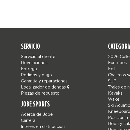
SERVICIO
CATEGORI
Servicio al cliente
2026 Colle
Devoluciones
Funtubes
Entrega
Foil
Pedidos y pago
Chalecos s
Garantía y reparaciones
SUP
Localizador de tiendas
Trajes de 
Piezas de repuesto
Kayaks
Wake
JOBE SPORTS
Ski Acuáti
Kneeboard
Acerca de Jobe
Posición mú
Carrera
Ropa y cal
Interés en distribución
Ropa de p