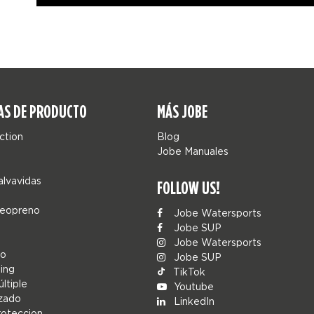
AS DE PRODUCTO
MÁS JOBE
ction
Blog
Jobe Manuales
alvavidas
FOLLOW US!
neopreno
Jobe Watersports
Jobe SUP
Jobe Watersports
co
Jobe SUP
ing
TikTok
ltiple
Youtube
zado
LinkedIn
roteccion