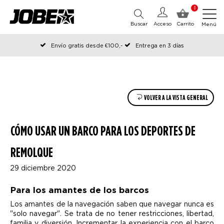
0
Buscar
Acceso
Carrito
Menú
Envío gratis desde €100,-
Entrega en 3 días
Pedido antes de las 12:00 en días hábiles, enviado el mismo día
VOLVER A LA VISTA GENERAL
CÓMO USAR UN BARCO PARA LOS DEPORTES DE
REMOLQUE
29 diciembre 2020
Para los amantes de los barcos
Los amantes de la navegación saben que navegar nunca es
"solo navegar". Se trata de no tener restricciones, libertad,
familia y diversión. Incrementar la experiencia con el barco