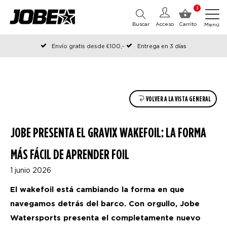
0
Buscar
Acceso
Carrito
Menú
Envío gratis desde €100,-
Entrega en 3 días
Pedido antes de las 12:00 en días hábiles, enviado el mismo día
VOLVER A LA VISTA GENERAL
JOBE PRESENTA EL GRAVIX WAKEFOIL: LA FORMA
MÁS FÁCIL DE APRENDER FOIL
1 junio 2026
El wakefoil está cambiando la forma en que
navegamos detrás del barco. Con orgullo, Jobe
Watersports presenta el completamente nuevo