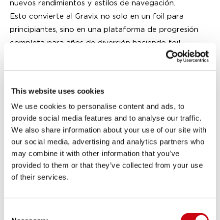
nuevos rendimientos y estilos de navegación.
Esto convierte al Gravix no solo en un foil para
principiantes, sino en una plataforma de progresión
completa para años de diversión haciendo foil.
Entregado completo, listo para usar de
inmediato
El Jobe Gravix Wakefoil se entrega como un conjunto
This website uses cookies
completo:
We use cookies to personalise content and ads, to
• Tabla de wakefoil Gravix
provide social media features and to analyse our traffic.
We also share information about your use of our site with
• Flotador de aprendizaje inflable de 75L
our social media, advertising and analytics partners who
• Inflador / Bomba
may combine it with other information that you’ve
provided to them or that they’ve collected from your use
• Ala delantera Aerix 1700
of their services.
• Estabilizador 275
• Mástil de aluminio
Consent
• Fuselaje