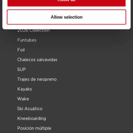
Interés en distribución
Allow selection
CATEGORIAS DE PRODUCTO
2026 Collection
Funtubes
Foil
Chalecos salvavidas
SUP
Trajes de neopreno
Kayaks
Wake
Ski Acuático
Kneeboarding
Posición múltiple