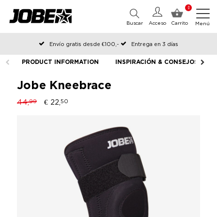
0
Buscar
Acceso
Carrito
Menú
Envío gratis desde €100,-
Entrega en 3 días
Pedido antes de las 12:00 en días hábiles, enviado el mismo día
PRODUCT INFORMATION
INSPIRACIÓN & CONSEJOS
Jobe Kneebrace
44,
€ 22,
99
50