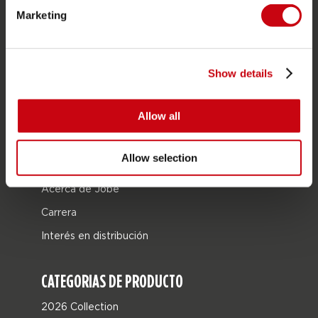
Devoluciones
Marketing
Entrega
Pedidos y pago
Show details
Garantía y reparaciones
Localizador de tiendas
Allow all
Piezas de repuesto
Allow selection
JOBE SPORTS
Acerca de Jobe
Carrera
Interés en distribución
CATEGORIAS DE PRODUCTO
2026 Collection