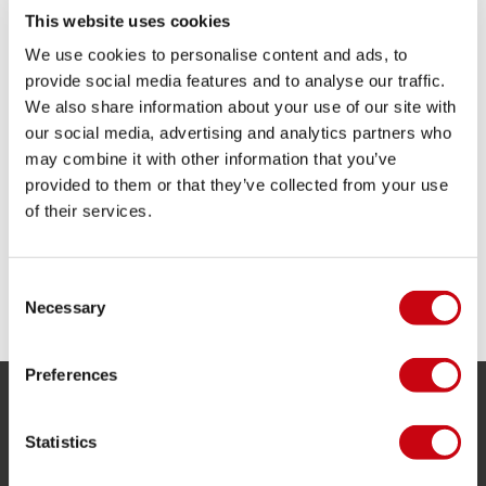
control
This website uses cookies
Diseño de fondo cóncavo doble para
We use cookies to personalise content and ads, to
aterrizajes suaves
provide social media features and to analyse our traffic.
Fabricado 100% con energía solar.
Núcleo de alta presión
We also share information about your use of our site with
Non-obstacle board: no está diseñada para
our social media, advertising and analytics partners who
montar pateadores, deslizadores u otros
may combine it with other information that you’ve
obstáculos
provided to them or that they’ve collected from your use
El paquete contiene: Logo Series Wakeboard,
of their services.
Maze Bindings, Bolsa transparente, Wake
Combo Prime Rojo
Consent
COMPARTE TUS #JOBEMOMENTS
Necessary
Selection
Preferences
SERVICIO
Statistics
Servicio al cliente