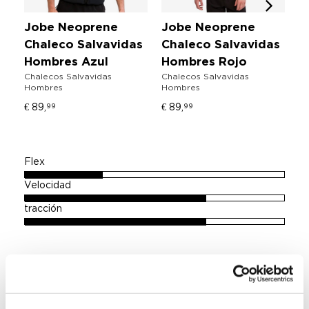
Jobe Neoprene
Jobe Neoprene
J
Chaleco Salvavidas
Chaleco Salvavidas
C
Hombres Azul
Hombres Rojo
D
Chalecos Salvavidas
Chalecos Salvavidas
G
Hombres
Hombres
Tr
€ 89,
€ 89,
99
99
13
Flex
Velocidad
tracción
3-stage rocker
2 aletas de nylon extraíbles
Aletas de alta presión
Canales ranurados profundos para tracción y