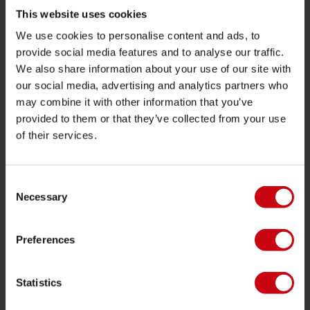
Funtubes
This website uses cookies
We use cookies to personalise content and ads, to
Foil
provide social media features and to analyse our traffic.
Chalecos salvavidas
We also share information about your use of our site with
SUP
our social media, advertising and analytics partners who
may combine it with other information that you’ve
Trajes de neopreno
provided to them or that they’ve collected from your use
Kayaks
of their services.
Wake
Ski Acuático
Consent
Kneeboarding
Necessary
Selection
Posición múltiple
Preferences
Ropa y calzado
Ropa de proteccion
Statistics
Accesorios náuticos
Tarjetas regalo