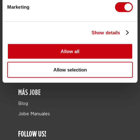
Marketing
Bolsas
Leisure
Seascooters
Show details
Collaborations
Allow all
SALE
Mix & Match
Allow selection
Piezas de repuesto
MÁS JOBE
Blog
Jobe Manuales
FOLLOW US!