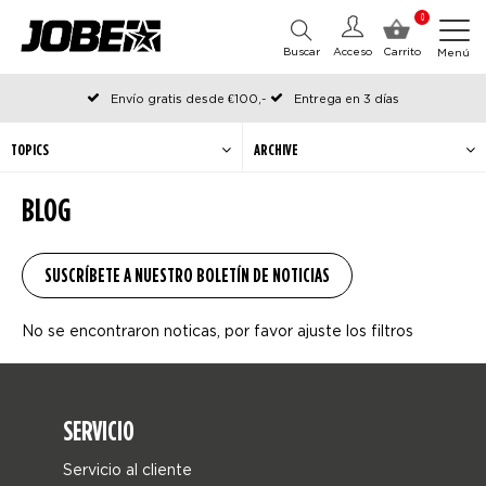
0
Buscar
Acceso
Carrito
Menú
Envío gratis desde €100,-
Entrega en 3 días
Pedido antes de las 12:00 en días hábiles, enviado el mismo día
TOPICS
ARCHIVE
BLOG
No se encontraron noticas, por favor ajuste los filtros
SERVICIO
Servicio al cliente