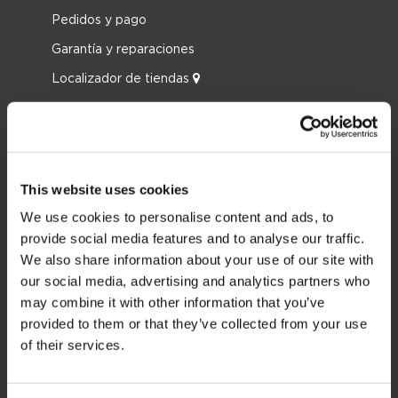
Pedidos y pago
Garantía y reparaciones
Localizador de tiendas
Piezas de repuesto
JOBE SPORTS
Acerca de Jobe
This website uses cookies
Carrera
We use cookies to personalise content and ads, to
provide social media features and to analyse our traffic.
Interés en distribución
We also share information about your use of our site with
our social media, advertising and analytics partners who
CATEGORIAS DE PRODUCTO
may combine it with other information that you’ve
provided to them or that they’ve collected from your use
2026 Collection
of their services.
Funtubes
Foil