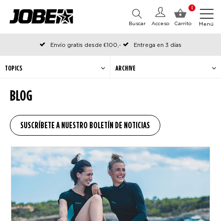
0
Buscar
Acceso
Carrito
Menú
Envío gratis desde €100,-
Entrega en 3 días
Pedido antes de las 12:00 en días hábiles, enviado el mismo día
TOPICS
ARCHIVE
BLOG