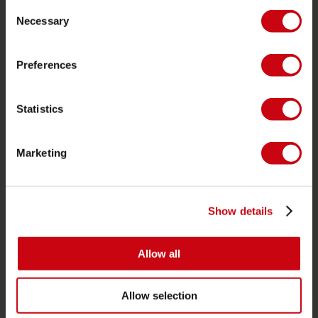
Consent
Chalecos salvavidas
Necessary
Selection
SUP
Trajes de neopreno
Preferences
Kayaks
Statistics
Wake
Ski Acuático
Marketing
Kneeboarding
Posición múltiple
Ropa y calzado
Show details
Ropa de proteccion
Accesorios náuticos
Allow all
Tarjetas regalo
Allow selection
Bolsas