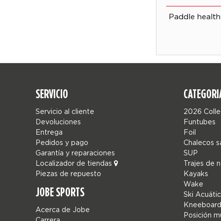
Paddle health
SERVICIO
CATEGORI
Servicio al cliente
2026 Colle
Devoluciones
Funtubes
Entrega
Foil
Pedidos y pago
Chalecos s
Garantía y reparaciones
SUP
Localizador de tiendas
Trajes de 
Piezas de repuesto
Kayaks
Wake
JOBE SPORTS
Ski Acuáti
Kneeboard
Acerca de Jobe
Posición mú
Carrera