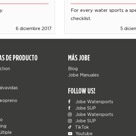
y.
For every water sports a sp
checklist.
6 diciembre 2017
5 dicie
AS DE PRODUCTO
MÁS JOBE
ction
Blog
Jobe Manuales
alvavidas
FOLLOW US!
neopreno
Jobe Watersports
Jobe SUP
Jobe Watersports
co
Jobe SUP
ing
TikTok
ltiple
Youtube