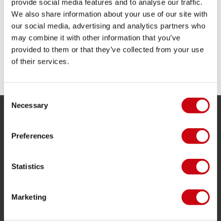
provide social media features and to analyse our traffic.
We also share information about your use of our site with
Cable de tracción
our social media, advertising and analytics partners who
Cómodo tejido elástico
may combine it with other information that you’ve
Tejido de secado rápido ligero
provided to them or that they’ve collected from your use
COMPARTE TUS #JOBEMOMENTS
of their services.
Consent
Necessary
Selection
SERVICIO
Preferences
Servicio al cliente
Devoluciones
Statistics
Entrega
Pedidos y pago
Marketing
Garantía y reparaciones