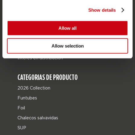
Localizador de tiendas
Show details
Piezas de repuesto
JOBE SPORTS
Allow all
Acerca de Jobe
Allow selection
Carrera
Interés en distribución
CATEGORIAS DE PRODUCTO
2026 Collection
Funtubes
Foil
Chalecos salvavidas
SUP