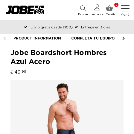
0
Buscar
Acceso
Carrito
Menú
Envío gratis desde €100,-
Entrega en 3 días
Pedido antes de las 12:00 en días hábiles, enviado el mismo día
PRODUCT INFORMATION
COMPLETA TU EQUIPO
Jobe Boardshort Hombres
Azul Acero
€ 49,
99