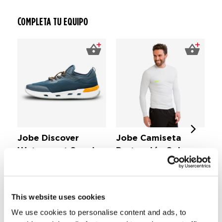
COMPLETA TU EQUIPO
Jobe Discover
Jobe Camiseta
J
Watersport Sneaker
Protección Solar
S
Ga
Azul Medianoche
Longsleeve
Watersports Sneakers
€ 
Hombres Blanco
Camiseta Protección Solars
€ 69,
99
Hombres
This website uses cookies
€ 34,
99
We use cookies to personalise content and ads, to