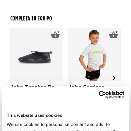
COMPLETA TU EQUIPO
Jobe Zapatos De
Jobe Camisea
J
Agua Niños
Protección Solar
S
Shortsleeve Blanco
R
€ 11,
99
Camiseta Protección Solars
Ch
Niños
Un
This website uses cookies
€ 29,
€ 
99
We use cookies to personalise content and ads, to