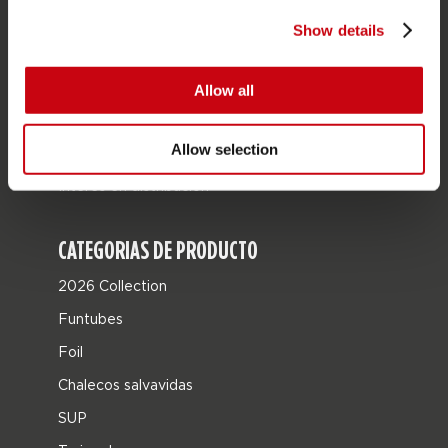
Localizador de tiendas
Show details
Piezas de repuesto
JOBE SPORTS
Allow all
Acerca de Jobe
Allow selection
Carrera
Interés en distribución
CATEGORIAS DE PRODUCTO
2026 Collection
Funtubes
Foil
Chalecos salvavidas
SUP