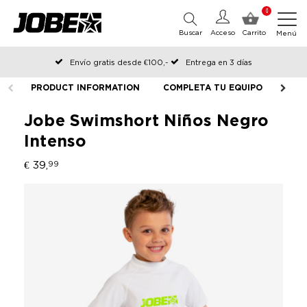
0
Buscar
Acceso
Carrito
Menú
Envío gratis desde €100,-
Entrega en 3 días
Pedido antes de las 12:00 en días hábiles, enviado el mismo día
PRODUCT INFORMATION
COMPLETA TU EQUIPO
Jobe Swimshort Niños Negro
Intenso
€ 39,
99