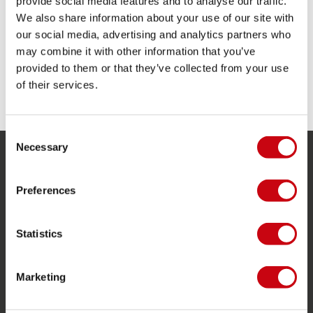
provide social media features and to analyse our traffic.
We also share information about your use of our site with
Cable de tracción
our social media, advertising and analytics partners who
Short interior de malla
may combine it with other information that you’ve
Tejido de secado rápido ligero
provided to them or that they’ve collected from your use
COMPARTE TUS #JOBEMOMENTS
of their services.
Consent
Necessary
Selection
SERVICIO
Preferences
Servicio al cliente
Devoluciones
Statistics
Entrega
Pedidos y pago
Marketing
Garantía y reparaciones