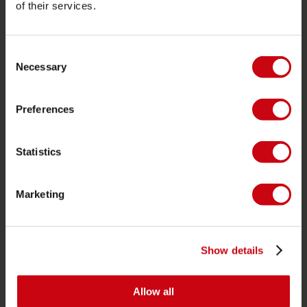
of their services.
SERVICIO
Servicio al cliente
Consent
Devoluciones
Necessary
Selection
Entrega
Pedidos y pago
Preferences
Garantía y reparaciones
Statistics
Localizador de tiendas
Piezas de repuesto
Marketing
JOBE SPORTS
Acerca de Jobe
Show details
Carrera
Interés en distribución
Allow all