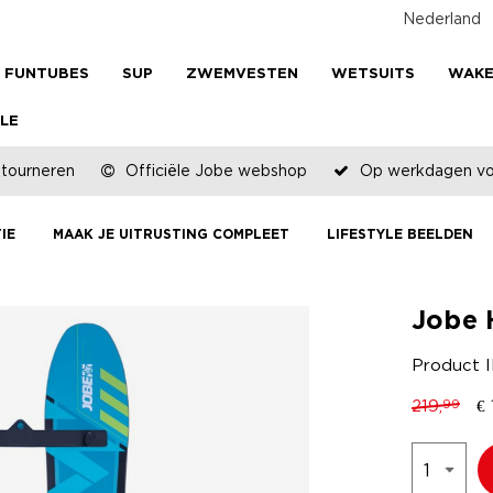
Nederland
FUNTUBES
SUP
ZWEMVESTEN
WETSUITS
WAK
LE
etourneren
Officiële Jobe webshop
Op werkdagen voo
IE
MAAK JE UITRUSTING COMPLEET
LIFESTYLE BEELDEN
Jobe 
Product 
219,
€
99