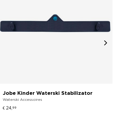
Jobe Kinder Waterski Stabilizator
Job
Waterski Accessoires
Wate
€ 24,
€ 14,
99