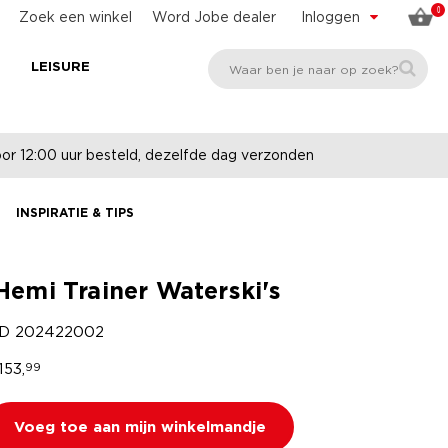
0
Zoek een winkel
Word Jobe dealer
Inloggen
E
LEISURE
r 12:00 uur besteld, dezelfde dag verzonden
INSPIRATIE & TIPS
Hemi Trainer Waterski's
ID
202422002
153,
99
Voeg toe aan mijn winkelmandje