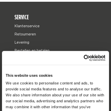
SERVICE
Klantenservice
Retourneren
Levering
Bestellen en betalen
Garantie en reparaties
Zoek een winkel
Onderdelen
This website uses cookies
We use cookies to personalise content and ads, to
JOBE SPORTS
provide social media features and to analyse our traffic.
We also share information about your use of our site with
Over Jobe
our social media, advertising and analytics partners who
Werken bij
may combine it with other information that you’ve