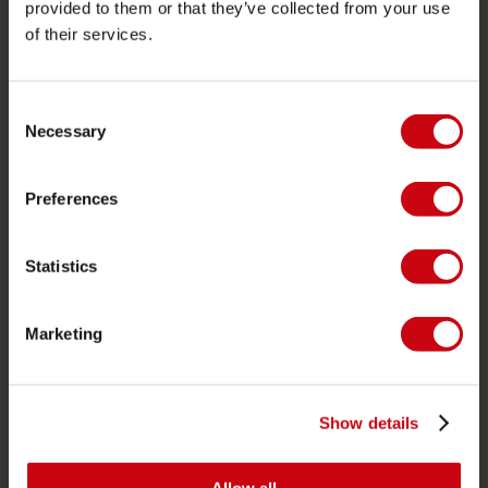
Word Jobe dealer
provided to them or that they’ve collected from your use
of their services.
PRODUCT CATEGORIEËN
Consent
2026 Collection
Necessary
Selection
Funtubes
Foil
Preferences
Zwemvesten
SUP
Statistics
Wetsuits
Kayaks
Marketing
Wake
Waterskiën
Show details
Kneeboarden
Multi positie