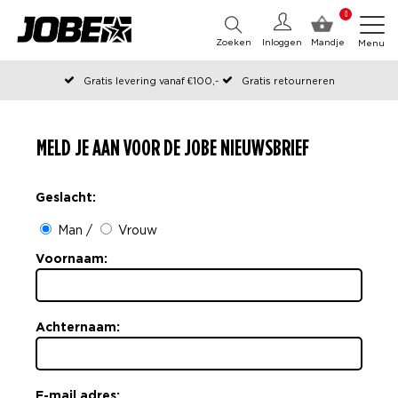
0
Zoeken
Inloggen
Mandje
Menu
Gratis levering vanaf €100,-
Gratis retourneren
Officiële Jobe webshop
Op werkdagen voor 12:00 uur besteld, dezelfde dag verzonden
MELD JE AAN VOOR DE JOBE NIEUWSBRIEF
Geslacht:
Man
/
Vrouw
Voornaam
:
Achternaam
:
E-mail adres
: