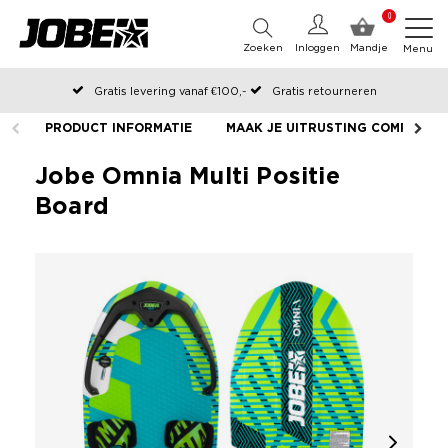
0
Zoeken
Inloggen
Mandje
Menu
Gratis levering vanaf €100,-
Gratis retourneren
Officiële Jobe webshop
PRODUCT INFORMATIE
MAAK JE UITRUSTING COMPLEET
Op werkdagen voor 12:00 uur besteld, dezelfde dag verzonden
Jobe Omnia Multi Positie
Board