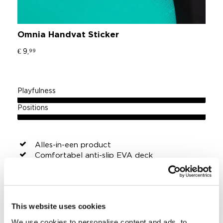
Omnia Handvat Sticker
€ 9,
99
Playfulness
Positions
Alles-in-een product
Comfortabel anti-slip EVA deck
Gemakkelijk in te schuiven afneembare
voetriemen
High press fiberglass molded
High press kern
This website uses cookies
Injectie gegoten handvat met geïntegreerde
sleephaak
We use cookies to personalise content and ads, to