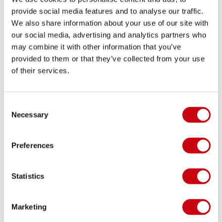
Manoeuvreerbare vorm met dun profiel
provide social media features and to analyse our traffic.
Gewicht: 5,8 kg | 12,8 Ibs
We also share information about your use of our site with
Afmetingen: 1,47 m x 0,59 m x 0,09 m | 58" x
our social media, advertising and analytics partners who
23.25" x 3.5"
may combine it with other information that you’ve
DEEL JOUW #JOBEMOMENTS
provided to them or that they’ve collected from your use
of their services.
LIFESTYLE BEELDEN
Consent
Necessary
Selection
Preferences
Statistics
Marketing