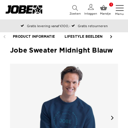
0
Zoeken
Inloggen
Mandje
Menu
Gratis levering vanaf €100,-
Gratis retourneren
Officiële Jobe webshop
PRODUCT INFORMATIE
LIFESTYLE BEELDEN
Op werkdagen voor 12:00 uur besteld, dezelfde dag verzonden
Jobe Sweater Midnight Blauw