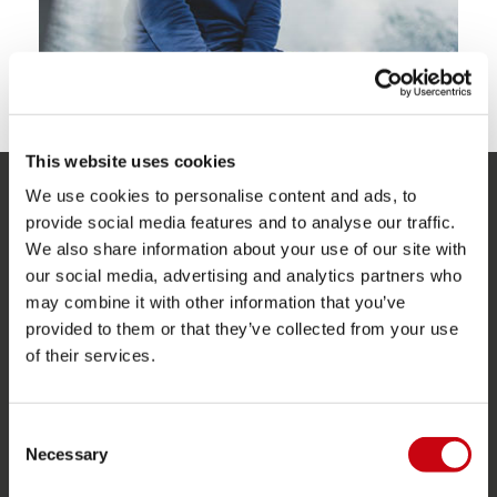
This website uses cookies
We use cookies to personalise content and ads, to
SERVICE
provide social media features and to analyse our traffic.
We also share information about your use of our site with
Klantenservice
our social media, advertising and analytics partners who
Retourneren
may combine it with other information that you’ve
provided to them or that they’ve collected from your use
Levering
of their services.
Bestellen en betalen
Garantie en reparaties
Consent
Zoek een winkel
Necessary
Selection
Onderdelen