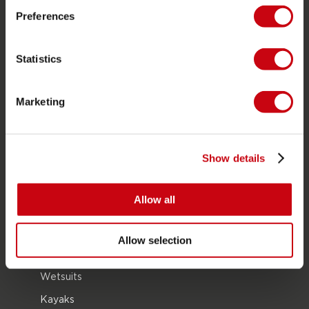
Preferences
JOBE SPORTS
Over Jobe
Statistics
Werken bij
Word Jobe dealer
Marketing
PRODUCT CATEGORIEËN
Show details
2026 Collection
Funtubes
Allow all
Foil
Zwemvesten
Allow selection
SUP
Wetsuits
Kayaks