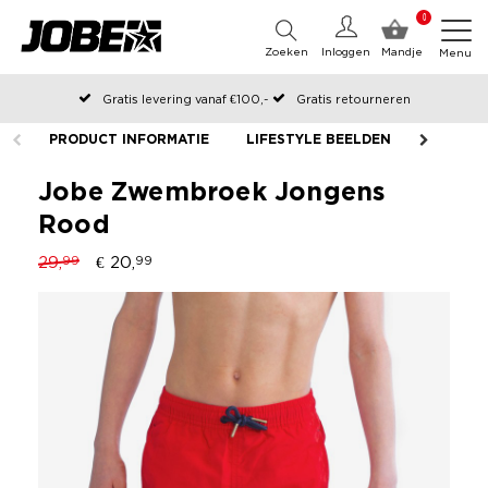
0
Zoeken
Inloggen
Mandje
Menu
Gratis levering vanaf €100,-
Gratis retourneren
Officiële Jobe webshop
PRODUCT INFORMATIE
LIFESTYLE BEELDEN
Op werkdagen voor 12:00 uur besteld, dezelfde dag verzonden
Jobe Zwembroek Jongens
Rood
29,
€ 20,
99
99