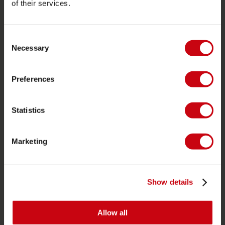
of their services.
SERVICE
Klantenservice
Consent
Retourneren
Necessary
Selection
Levering
Bestellen en betalen
Preferences
Garantie en reparaties
Statistics
Zoek een winkel
Onderdelen
Marketing
JOBE SPORTS
Over Jobe
Show details
Werken bij
Word Jobe dealer
Allow all