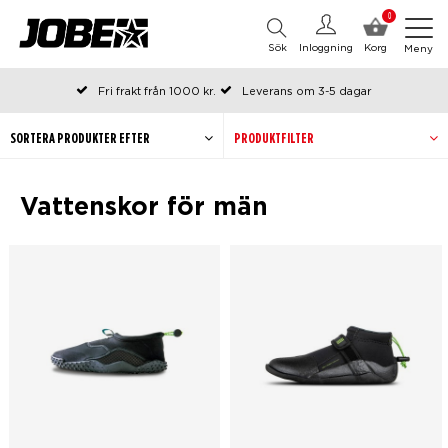
0
Sök
Inloggning
Korg
Meny
Fri frakt från 1000 kr.
Leverans om 3-5 dagar
Beställda före kl 12 på arbetsdagar, skickas samma dag
Betala efteråt eller i delar
SORTERA PRODUKTER EFTER
PRODUKTFILTER
Vattenskor för män