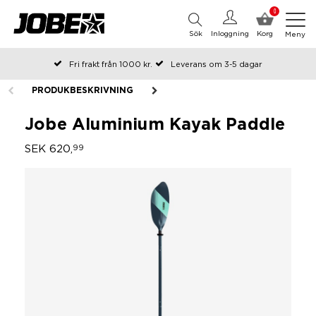
0
Sök
Inloggning
Korg
Meny
Fri frakt från 1000 kr.
Leverans om 3-5 dagar
Beställda före kl 12 på arbetsdagar, skickas samma dag
PRODUKBESKRIVNING
Betala efteråt eller i delar
Jobe Aluminium Kayak Paddle
SEK 620,
99