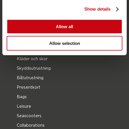
Våtdräkter
Show details
Kayaks
Wake
Allow all
Vattenskidor
Kneeboarding
Allow selection
Multi position
Kläder och skor
Skyddsutrustning
Båtutrustning
Presentkort
Bags
Leisure
Seascooters
Collaborations