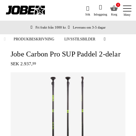
0
Sök
Inloggning
Korg
Meny
Fri frakt från 1000 kr.
Leverans om 3-5 dagar
Beställda före kl 12 på arbetsdagar, skickas samma dag
Betala efteråt eller i delar
PRODUKBESKRIVNING
LIVSSTILSBILDER
Jobe Carbon Pro SUP Paddel 2-delar
SEK 2.937,
99