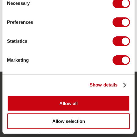
ULTIMATE LIFE VEST GUIDE (2023)
Necessary
Selection
Ultimate Life Vest Guide (2023)
Preferences
Statistics
11 juli 2023
Marketing
Show details
SERVICE
Kundtjänst
Allow all
Returer
Allow selection
Leverans
Beställning och betalning