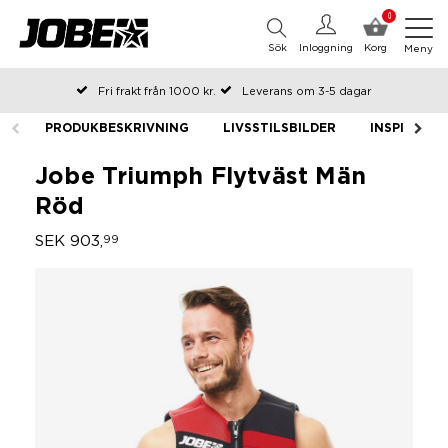
0
Sök
Inloggning
Korg
Meny
Fri frakt från 1000 kr.
Leverans om 3-5 dagar
Beställda före kl 12 på arbetsdagar, skickas samma dag
PRODUKBESKRIVNING
LIVSSTILSBILDER
INSPIRATIO
Betala efteråt eller i delar
Jobe Triumph Flytväst Män
Röd
SEK 903,
99