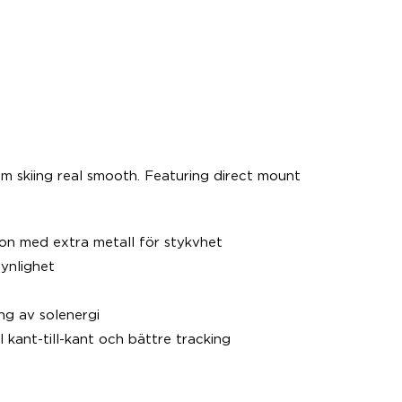
om skiing real smooth. Featuring direct mount
ion med extra metall för stykvhet
synlighet
ng av solenergi
 kant-till-kant och bättre tracking