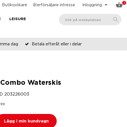
0
Butikssökare
återförsäljare intresse
Inloggning
E
LEISURE
 samma dag
Betala efteråt eller i delar
Combo Waterskis
ID
203226003
,
99
Lägg i min kundvagn