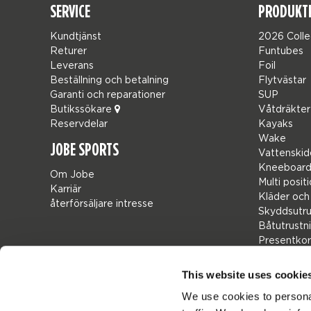
SERVICE
PRODUKT
Kundtjänst
2026 Colle
Returer
Funtubes
Leverans
Foil
Beställning och betalning
Flytvästar
Garanti och reparationer
SUP
Butikssökare
Våtdräkter
Reservdelar
Kayaks
Wake
JOBE SPORTS
Vattenskid
Kneeboard
Om Jobe
Multi posit
Karriär
Kläder och
återförsäljare intresse
Skyddsutru
Båtutrustn
Presentkor
Bags
Leisure
This website uses cookie
Seascoote
We use cookies to personal
Collaborat