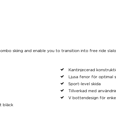
ombo skiing and enable you to transition into free ride slal
Kantinjecerad konstrukt
Ljusa fenor för optimal 
Sport-level skida
Tillverkad med användni
V bottendesign för enkel
t bläck