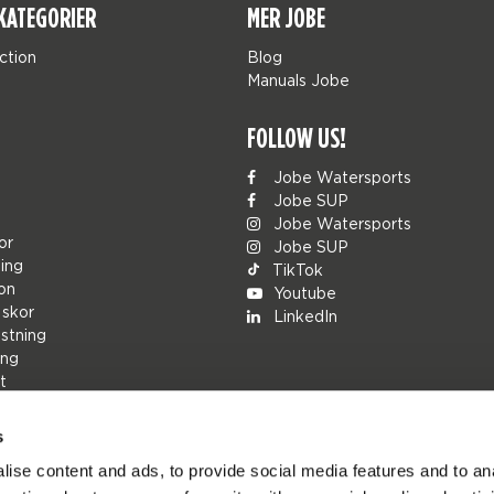
KATEGORIER
MER JOBE
ction
Blog
Manuals Jobe
FOLLOW US!
Jobe Watersports
Jobe SUP
Jobe Watersports
or
Jobe SUP
ing
TikTok
ion
Youtube
 skor
LinkedIn
stning
ing
t
s
rs
ise content and ads, to provide social media features and to an
ions