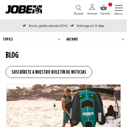
0
Buscar
Acceso
Carrito
Menú
Envío gratis desde €100,-
Entrega en 3 días
Pedido antes de las 12:00 en días hábiles, enviado el mismo día
TOPICS
ARCHIVE
BLOG