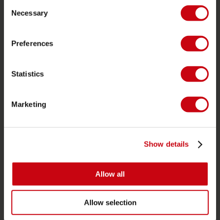
Consent
Pedidos y pago
Necessary
Selection
Garantía y reparaciones
Localizador de tiendas
Preferences
Piezas de repuesto
Statistics
JOBE SPORTS
Acerca de Jobe
Marketing
Carrera
Interés en distribución
Show details
CATEGORIAS DE PRODUCTO
Allow all
2026 Collection
Funtubes
Allow selection
Foil