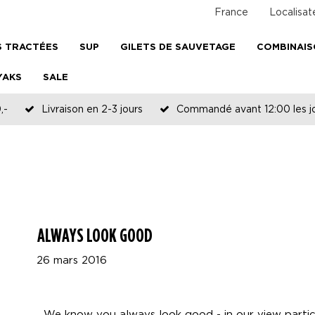
France
Localisat
 TRACTÉES
SUP
GILETS DE SAUVETAGE
COMBINAI
YAKS
SALE
,-
Livraison en 2-3 jours
Commandé avant 12:00 les jo
ALWAYS LOOK GOOD
26 mars 2016
We know you always look good - in our view particul