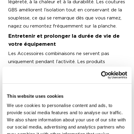
légèreté, à la chaleur et à la durabilité. Les coutures
GBS améliorent l’isolation tout en conservant de la
souplesse, ce qui se remarque dès que vous ramez,
nagez ou remontez fréquemment sur la planche.
Entretenir et prolonger la durée de vie de
votre équipement
Les Accessoires combinaisons ne servent pas
uniquement pendant l’activité. Les produits
d’entretien pour néoprène, les
sacs
adaptés et
certains éléments de protection vous aident aussi à
garder votre tenue en bon état plus longtemps.
Rincer votre combinaison à l’eau douce après
This website uses cookies
chaque sortie et la laisser sécher à l’ombre font
We use cookies to personalise content and ads, to
partie des gestes les plus simples, et pourtant les
provide social media features and to analyse our traffic.
plus efficaces. Entre le sel, le soleil et les pliures
We also share information about your use of our site with
répétées, quelques habitudes régulières peuvent
our social media, advertising and analytics partners who