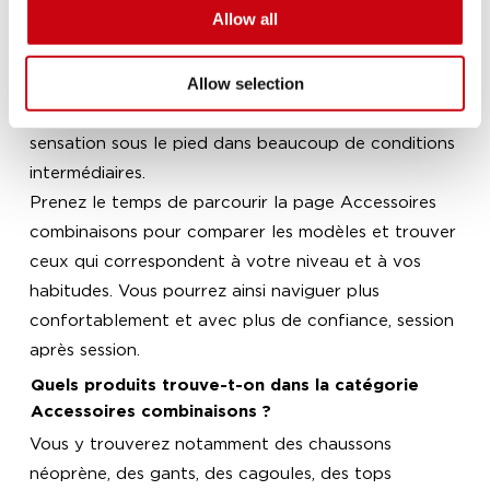
Allow all
nautique
ou en
bouée tractée
, des accessoires
simples, robustes et rapides à mettre sont souvent
Allow selection
les plus pratiques. Un chausson de 3 mm, par
exemple, offre un bon compromis entre chaleur et
sensation sous le pied dans beaucoup de conditions
intermédiaires.
Prenez le temps de parcourir la page Accessoires
combinaisons pour comparer les modèles et trouver
ceux qui correspondent à votre niveau et à vos
habitudes. Vous pourrez ainsi naviguer plus
confortablement et avec plus de confiance, session
après session.
Quels produits trouve-t-on dans la catégorie
Accessoires combinaisons ?
Vous y trouverez notamment des chaussons
néoprène, des gants, des cagoules, des tops