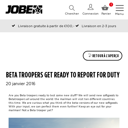
0
Chercher
Connexion
Panier
Menu
Livraison gratuite à partir de €100,-
Livraison en 2-3 jours
Commandé avant 12:00 les jours ouvrables, expédié le jour même
RETOUR À L'APERÇU
BETA TROOPERS GET READY TO REPORT FOR DUTY
20 janvier 2016
Are you Beta troopers ready to test some new stuff? We will send new softgoods to
Betatroopers all around the world: the mailman will visit ten different countries
this time. We are curious what you think of the beta-versions of our new softgoods.
With your input, we can perfect them even further! Keep an eye out for your
mailman! Not a Beta trooper yet?