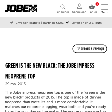
0
Chercher
Connexion
Panier
Menu
Livraison gratuite à partir de €100,-
Livraison en 2-3 jours
Commandé avant 12:00 les jours ouvrables, expédié le jour même
RETOUR À L'APERÇU
GREEN IS THE NEW BLACK: THE JOBE IMPRESS
NEOPRENE TOP
29 mai 2015
The Jobe impress neoprene top is one of the ‘’green is the
new black’’ products of 2015. The top is made of thinner
neoprene than wetsuits and is more comfortable. It
matches our neoprene legging, wear both and you’re ready
to go for your day on the water. The impress neoprene top