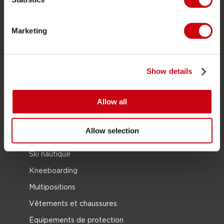
CATÉGORIES DE PRODUIT
2026 Collection
Marketing
Bouées Tractées
Foil
Show details
Gilets de sauvetage
SUP
Allow all
Combinaisons
Kayaks
Allow selection
Wake
Ski nautique
Kneeboarding
Multipositions
Vêtements et chaussures
Équipements de protection