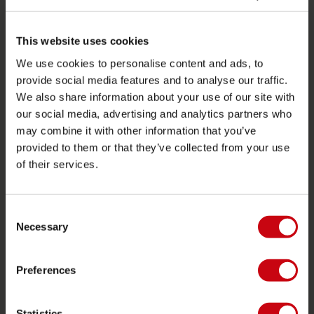
SERVICE
Service clients
This website uses cookies
Retours
We use cookies to personalise content and ads, to
Livraison
provide social media features and to analyse our traffic.
We also share information about your use of our site with
Commander et payer
our social media, advertising and analytics partners who
Garantie et Réparations
may combine it with other information that you’ve
Localisateur de shop
provided to them or that they’ve collected from your use
of their services.
Pièces de rechange
JOBE SPORTS
Consent
Necessary
À propos de Jobe
Selection
Carrière
Preferences
Devenir revendeur Jobe
Statistics