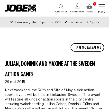
0
Chercher
Connexion
Panier
Menu
Livraison gratuite à partir de €100,-
Livraison en 2-3 jours
Commandé avant 12:00 les jours ouvrables, expédié le jour même
RETOUR À L'APERÇU
JULIAN, DOMINIK AND MAXINE AT THE SWEDEN
ACTION GAMES
29 mai 2015
Next weekend, the 30th and 31th of May a sick action
sports event will be held in Linköping, Sweden. The event
will feature all kinds of action sports in the city centre
including wakeboarding. Julian Cohen, Dominik Gührs and
Maxine Sapulette will represent Jobe at this event! Go the