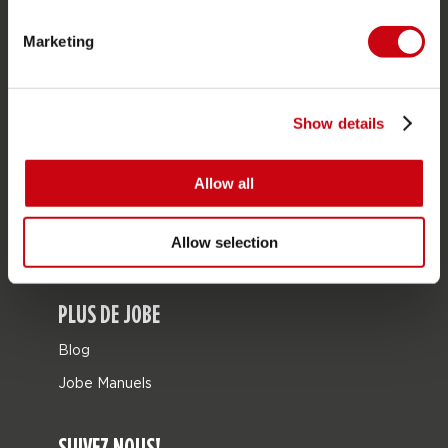
Cartes cadeaux
Marketing
Sacs
Leisure
Seascooter
Show details
Collaborations
Allow all
Sale
Mix & Match
Allow selection
Pièces de rechange
PLUS DE JOBE
Blog
Jobe Manuels
SUIVEZ NOUS!