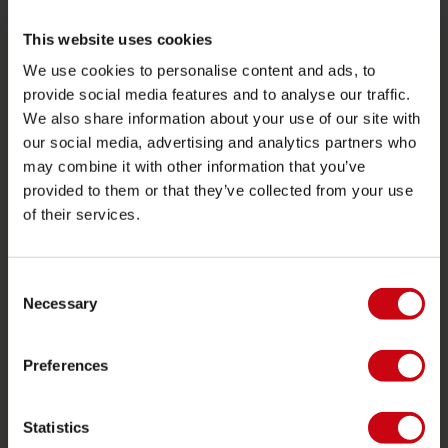
2026 Collection
Bouées Tractées
This website uses cookies
We use cookies to personalise content and ads, to
Foil
provide social media features and to analyse our traffic.
Gilets de sauvetage
We also share information about your use of our site with
SUP
our social media, advertising and analytics partners who
may combine it with other information that you’ve
Combinaisons
provided to them or that they’ve collected from your use
Kayaks
of their services.
Wake
Ski nautique
Consent
Kneeboarding
Necessary
Selection
Multipositions
Preferences
Vêtements et chaussures
Équipements de protection
Statistics
Accessoires de boating