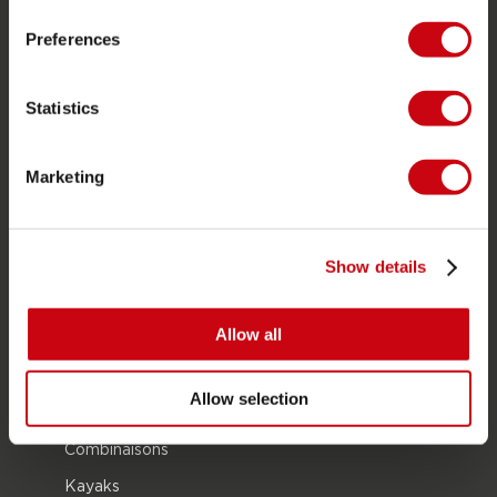
JOBE SPORTS
Preferences
À propos de Jobe
Statistics
Carrière
Devenir revendeur Jobe
Marketing
CATÉGORIES DE PRODUIT
Show details
2026 Collection
Bouées Tractées
Allow all
Foil
Gilets de sauvetage
Allow selection
SUP
Combinaisons
Kayaks