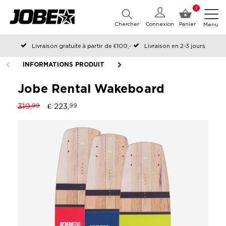
0
Chercher
Connexion
Panier
Menu
Livraison gratuite à partir de €100,-
Livraison en 2-3 jours
Commandé avant 12:00 les jours ouvrables, expédié le jour même
INFORMATIONS PRODUIT
Jobe Rental Wakeboard
319,
€ 223,
99
99