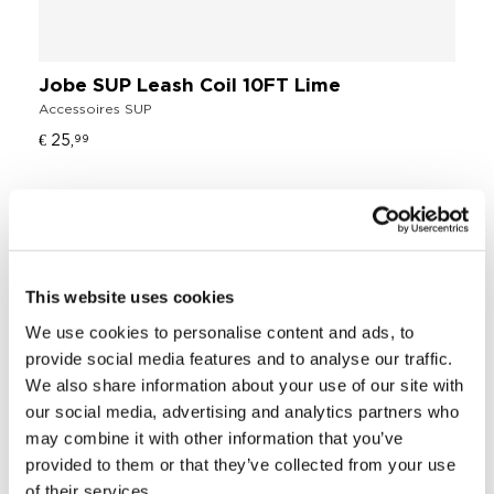
Jobe SUP Leash Coil 10FT Lime
Accessoires SUP
€ 25,
99
Non-slip EVA foam pattern, permet un
voyage confortable à long terme
9ft | 2,74m leash téléphonique
Filet de rangement élastique
This website uses cookies
Aileron de clic sans outil de 9 "
We use cookies to personalise content and ads, to
Boitier US pour une position idéale de la
dérive
provide social media features and to analyse our traffic.
Bouchon de purge d'air automatique
We also share information about your use of our site with
Channels pour un meilleur contrôle de la
our social media, advertising and analytics partners who
vitesse et une meilleure stabilité
may combine it with other information that you’ve
Économiseur de rail pour une protection
provided to them or that they’ve collected from your use
supplémentaire
of their services.