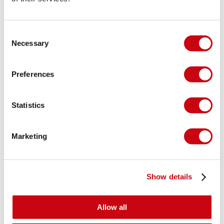
Placage de bambou
Poignée de transport confortable
Prise de caméra pour capturer tous vos
#Jobemoments
Consent
Prise de leash facile à connecter
Necessary
Selection
Rail et fond en composite résistant aux
rayures
Nose rocker: 6 3/4", Tail rocker: 2 15/16"
Preferences
Poids du rider recommandé : Jusqu'à 110kg |
243 lbs
Statistics
Poids de la planche: 12,9 kg | 28lbs
Taille du produit: 10'6" x 32" x 5" | 320 x 81,3
x 12,5cm
Marketing
Volume: 190 l
Téléchargez le manuel du produit
PARTAGEZ VOS #JOBEMOMENTS
Show details
Allow all
MODE DE VIE