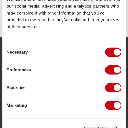
Verstelbare strap bij het hoofd
our social media, advertising and analytics partners who
may combine it with other information that you’ve
DEEL JOUW #JOBEMOMENTS
provided to them or that they’ve collected from your use
of their services.
Consent
Necessary
SERVICE
Selection
Klantenservice
Preferences
Retourneren
Levering
Statistics
Bestellen en betalen
Garantie en reparaties
Marketing
Zoek een winkel
Onderdelen