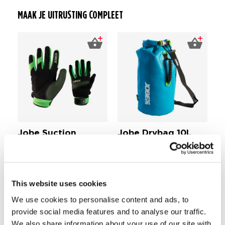
MAAK JE UITRUSTING COMPLEET
Jobe Suction
Jobe Drybag 10L
J
Handschoenen Heren
T
22,49
€ 15,
74
Ca
€ 54,
99
€ 
This website uses cookies
Comfortabel design
We use cookies to personalise content and ads, to
Drijvende brillen
provide social media features and to analyse our traffic.
Flexibele hoofdstrap
We also share information about your use of our site with
UV-400