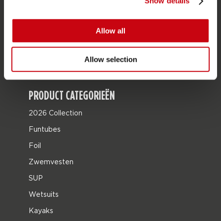
Show details
JOBE SPORTS
Allow all
Over Jobe
Werken bij
Allow selection
Word Jobe dealer
PRODUCT CATEGORIEËN
2026 Collection
Funtubes
Foil
Zwemvesten
SUP
Wetsuits
Kayaks