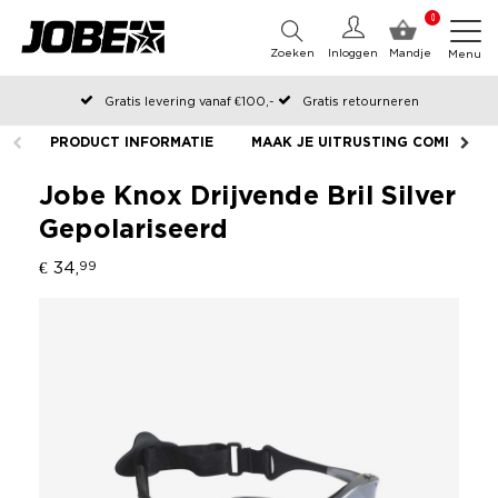
0
Zoeken
Inloggen
Mandje
Menu
Gratis levering vanaf €100,-
Gratis retourneren
Officiële Jobe webshop
PRODUCT INFORMATIE
MAAK JE UITRUSTING COMPLEET
Op werkdagen voor 12:00 uur besteld, dezelfde dag verzonden
Jobe Knox Drijvende Bril Silver
Gepolariseerd
€ 34,
99