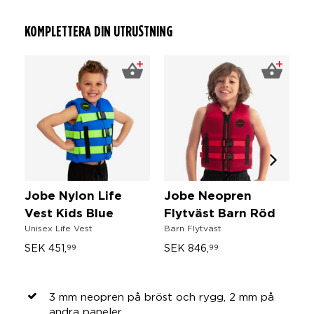
KOMPLETTERA DIN UTRUSTNING
Jobe Nylon Life
Jobe Neopren
J
Vest Kids Blue
Flytväst Barn Röd
V
Unisex Life Vest
Barn Flytväst
Ki
SEK 451,
SEK 846,
S
99
99
3 mm neopren på bröst och rygg, 2 mm på
andra paneler