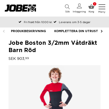
0
Sök
Inloggning
Korg
Meny
Fri frakt från 1000 kr.
Leverans om 3-5 dagar
Beställda före kl 12 på arbetsdagar, skickas samma dag
PRODUKBESKRIVNING
KOMPLETTERA DIN UTRUSTNING
Betala efteråt eller i delar
Jobe Boston 3/2mm Våtdräkt
Barn Röd
SEK 903,
99