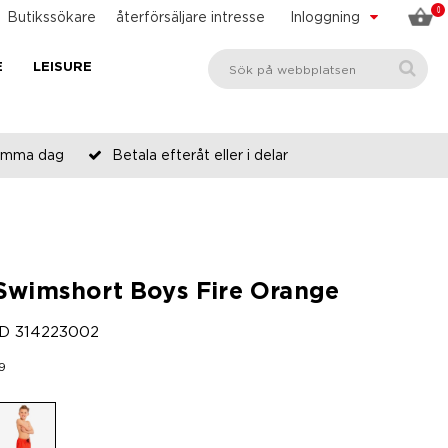
0
Butikssökare
återförsäljare intresse
Inloggning
E
LEISURE
 samma dag
Betala efteråt eller i delar
Swimshort Boys Fire Orange
ID
314223002
9