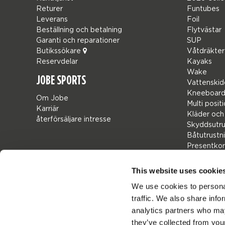
Returer
Funtubes
Leverans
Foil
Beställning och betalning
Flytvästar
Garanti och reparationer
SUP
Butikssökare
Våtdräkter
Reservdelar
Kayaks
Wake
JOBE SPORTS
Vattenskid
Kneeboard
Om Jobe
Multi posit
Karriär
Kläder och
återförsäljare intresse
Skyddsutru
Båtutrustn
Presentkor
Bags
Leisure
This website uses cookie
Seascoote
We use cookies to personal
Collaborat
traffic. We also share info
Sale
Mix & Matc
analytics partners who may
Reservdela
they’ve collected from your