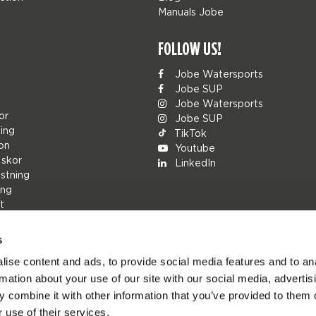
Manuals Jobe
FOLLOW US!
Jobe Watersports
Jobe SUP
Jobe Watersports
or
Jobe SUP
ing
TikTok
ion
Youtube
 skor
LinkedIn
stning
ing
t
s
rs
ise content and ads, to provide social media features and to an
ions
rmation about your use of our site with our social media, advertis
h
 combine it with other information that you’ve provided to them o
r
 use of their services.