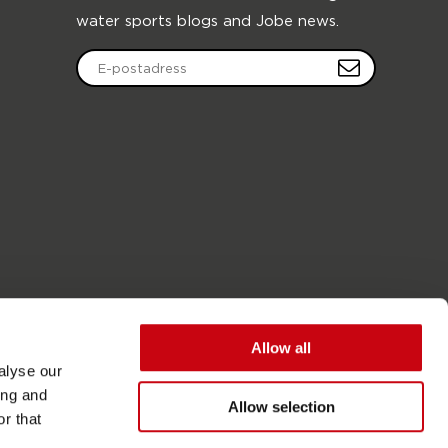
water sports blogs and Jobe news.
Allow all
alyse our
ing and
Allow selection
r that