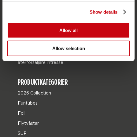
Butikssökare
Show details
Reservdelar
JOBE SPORTS
Allow all
Om Jobe
Allow selection
Karriär
återförsäljare intresse
PRODUKTKATEGORIER
2026 Collection
Funtubes
Foil
Flytvästar
SUP