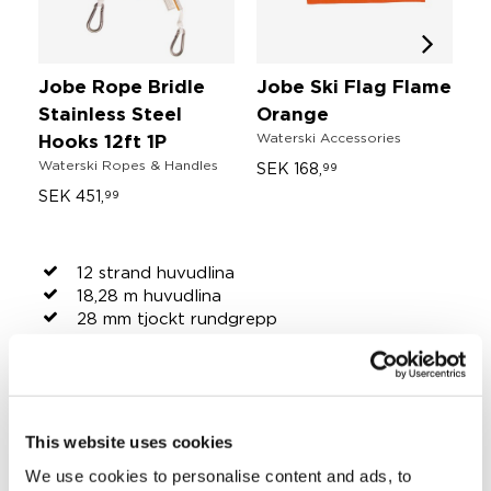
Jobe Rope Bridle
Jobe Ski Flag Flame
J
Stainless Steel
Orange
V
Waterski Accessories
Va
Hooks 12ft 1P
Waterski Ropes & Handles
SEK 168,
S
99
SEK 451,
99
12 strand huvudlina
18,28 m huvudlina
28 mm tjockt rundgrepp
Gummihandtag
Handtagets bredd: 30,48 cm
Traditionell vattenskidslina och handtag
DELA DINA #JOBEMOMENTS
This website uses cookies
We use cookies to personalise content and ads, to