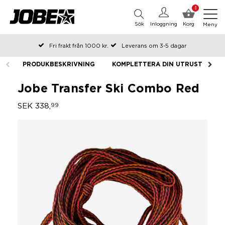
0
Sök
Inloggning
Korg
Meny
Fri frakt från 1000 kr.
Leverans om 3-5 dagar
Beställda före kl 12 på arbetsdagar, skickas samma dag
PRODUKBESKRIVNING
KOMPLETTERA DIN UTRUSTNING
Betala efteråt eller i delar
Jobe Transfer Ski Combo Red
SEK 338,
99