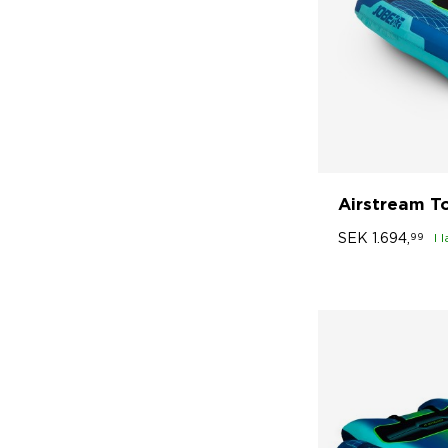
Airstream T
SEK
1.694,
99
I 