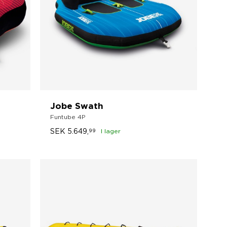
Jobe Swath
Funtube 4P
SEK
5.649,
99
I lager