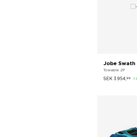
Jobe Swath
Towable 2P
SEK
3.954,
99
I 