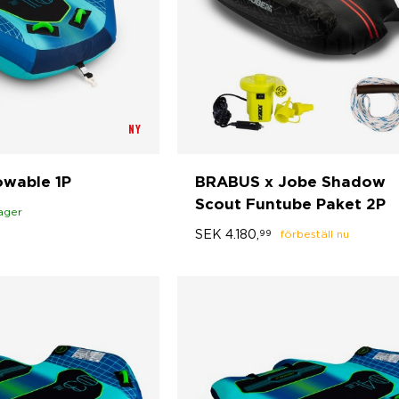
NY
owable 1P
BRABUS x Jobe Shadow
Scout Funtube Paket 2P
lager
SEK
4.180,
99
förbeställ nu