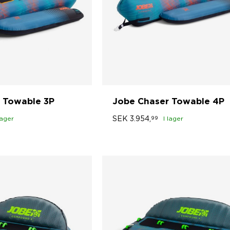
 Towable 3P
Jobe Chaser Towable 4P
SEK
3.954,
lager
99
I lager