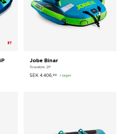
NY
4P
Jobe Binar
Towable 2P
SEK
4.406,
99
I lager