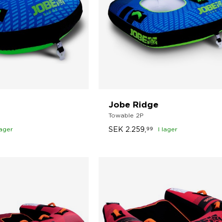
Jobe Ridge
Towable 2P
SEK
2.259,
lager
99
I lager