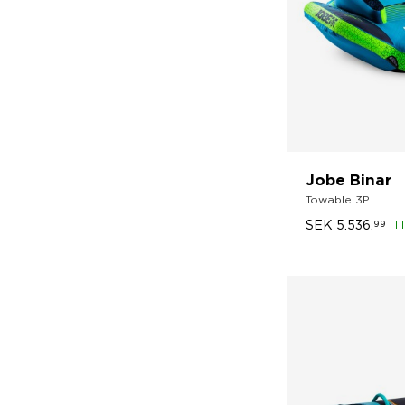
Jobe Binar
Towable 3P
SEK
5.536,
99
I 