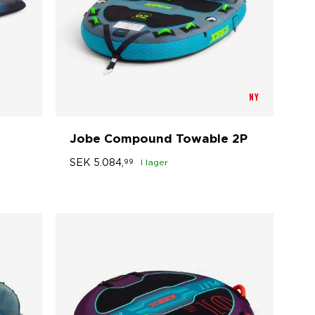
NY
Jobe Compound Towable 2P
SEK
5.084,
99
I lager