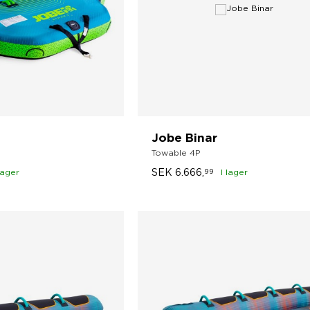
Jobe Binar
Towable 4P
SEK
6.666,
lager
99
I lager