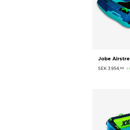
Jobe Airstr
SEK
3.954,
99
I 