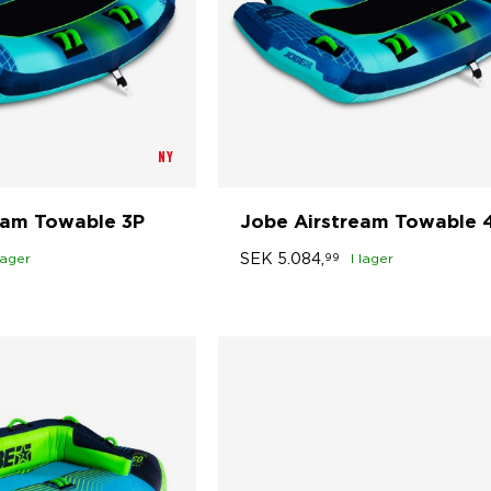
NY
eam Towable 3P
Jobe Airstream Towable 
SEK
5.084,
lager
99
I lager