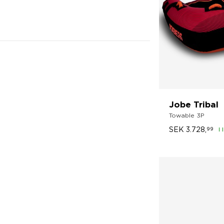
Jobe Tribal
Towable 3P
SEK
3.728,
99
I 