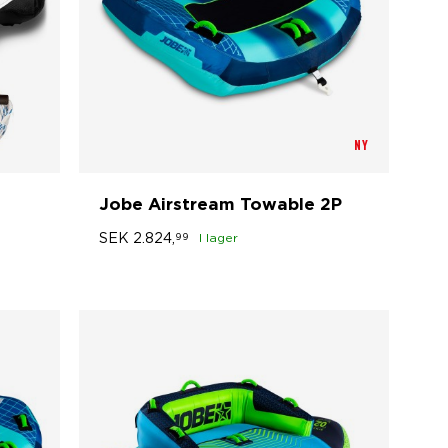
NY
Jobe Airstream Towable 2P
SEK
2.824,
99
I lager