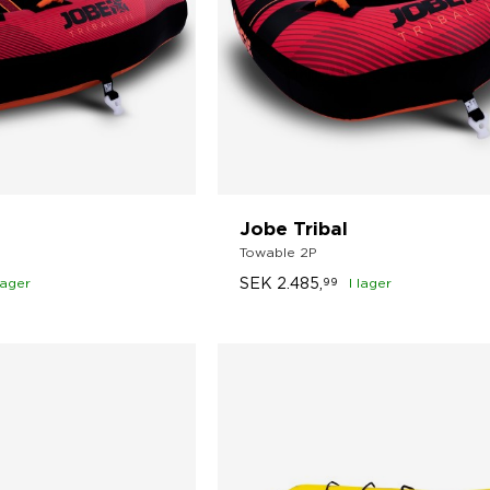
Jobe Tribal
Towable 2P
SEK
2.485,
lager
99
I lager