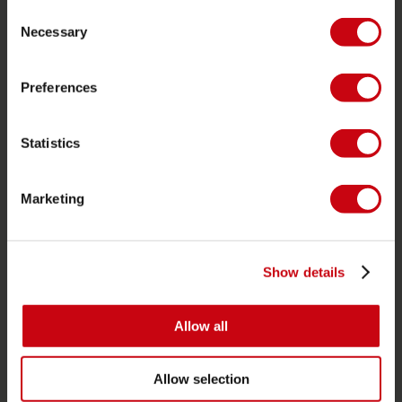
Consent
Commander et payer
Necessary
Selection
Garantie et Réparations
Localisateur de shop
Preferences
Pièces de rechange
JOBE SPORTS
Statistics
À propos de Jobe
Marketing
Carrière
Devenir revendeur Jobe
Show details
CATÉGORIES DE PRODUIT
Allow all
2026 Collection
Bouées Tractées
Allow selection
Foil