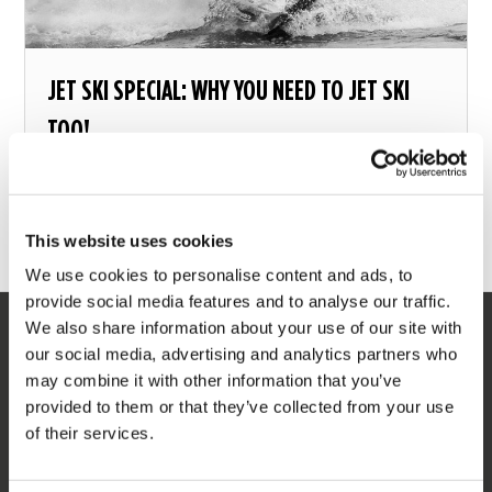
JET SKI SPECIAL: WHY YOU NEED TO JET SKI
TOO!
Five reasons why, win our newest innovation and
more...
This website uses cookies
6 avril 2018
We use cookies to personalise content and ads, to
provide social media features and to analyse our traffic.
We also share information about your use of our site with
SERVICE
our social media, advertising and analytics partners who
may combine it with other information that you’ve
Service clients
provided to them or that they’ve collected from your use
of their services.
Retours
Livraison