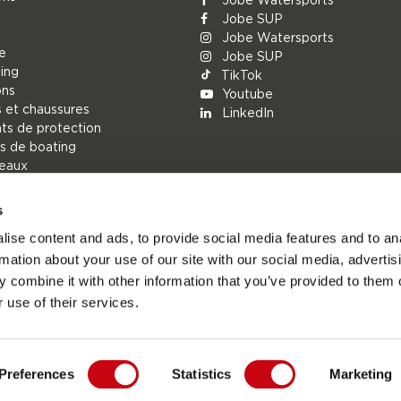
Jobe SUP
Jobe Watersports
ue
Jobe SUP
ing
TikTok
ons
Youtube
 et chaussures
LinkedIn
s de protection
s de boating
deaux
s
r
ise content and ads, to provide social media features and to an
ions
rmation about your use of our site with our social media, advertis
h
 combine it with other information that you’ve provided to them o
rechange
 use of their services.
Preferences
Statistics
Marketing
besports.com - Le site officiel