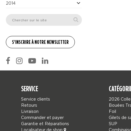
2014
SERVICE
CATÉGORI
Service clients
2026 Colle
Retours
Bouées Tr
Livraison
Foil
Commander et payer
Gilets de 
Garantie et Réparations
SUP
Localisateur de shop
Combinais