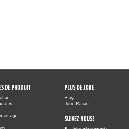
ES DE PRODUIT
PLUS DE JOBE
ction
Blog
actées
Jobe Manuels
sauvetage
SUIVEZ NOUS!
ons
Jobe Watersports