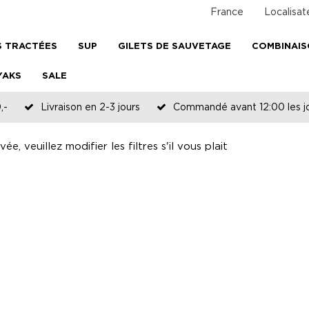
France
Localisat
 TRACTÉES
SUP
GILETS DE SAUVETAGE
COMBINAI
YAKS
SALE
,-
Livraison en 2-3 jours
Commandé avant 12:00 les jo
e, veuillez modifier les filtres s'il vous plait