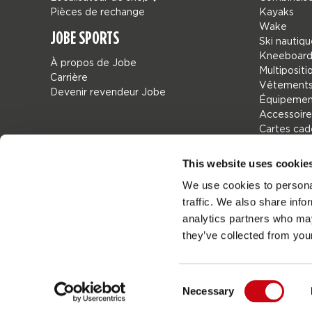
Pièces de rechange
Kayaks
Wake
JOBE SPORTS
Ski nautiq
Kneeboard
À propos de Jobe
Multipositi
Carrière
Vêtements
Devenir revendeur Jobe
Équipement
Accessoire
Cartes ca
Sacs
Leisure
This website uses cookie
Seascoote
We use cookies to personal
Collaborat
traffic. We also share info
Sale
Mix & Matc
analytics partners who may
Pièces de 
they’ve collected from your
Consent
Necessary
Jo
France
Selection