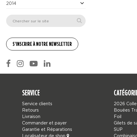
2014
SERVICE
CATÉGORI
Service clients
2026 Colle
Retours
Bouées Tr
Livraison
Foil
Commander et payer
Gilets de 
Garantie et Réparations
SUP
Localisateur de shop
Combinais