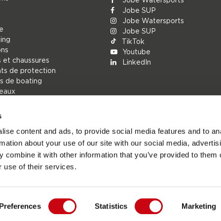
Jobe SUP
Jobe Watersports
ue
Jobe SUP
ing
TikTok
ons
Youtube
 et chaussures
LinkedIn
s de protection
s de boating
deaux
s
r
ise content and ads, to provide social media features and to an
ions
rmation about your use of our site with our social media, advertis
h
 combine it with other information that you’ve provided to them o
rechange
 use of their services.
Preferences
Statistics
Marketing
besports.com - Le site officiel