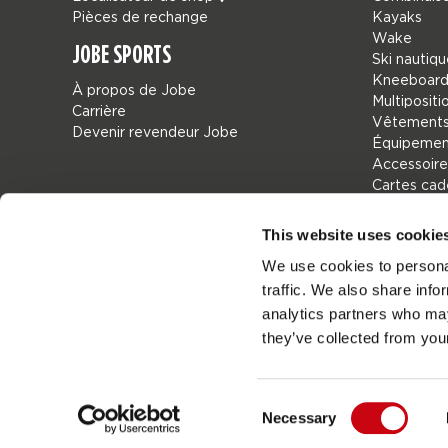
Pièces de rechange
Kayaks
Wake
JOBE SPORTS
Ski nautiq
Kneeboard
À propos de Jobe
Multipositi
Carrière
Vêtements
Devenir revendeur Jobe
Équipement
Accessoire
Cartes ca
Sacs
Leisure
This website uses cookie
Seascoote
We use cookies to personal
Collaborat
traffic. We also share info
Sale
Mix & Matc
analytics partners who may
Pièces de 
they’ve collected from your
Consent
Necessary
Jo
France
Selection