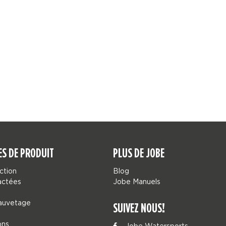
ES DE PRODUIT
PLUS DE JOBE
ction
Blog
actées
Jobe Manuels
sauvetage
SUIVEZ NOUS!
ons
Jobe Watersports