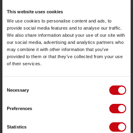
2026 Collection
Bouées Tractées
This website uses cookies
We use cookies to personalise content and ads, to
Foil
provide social media features and to analyse our traffic.
Gilets de sauvetage
We also share information about your use of our site with
SUP
our social media, advertising and analytics partners who
may combine it with other information that you’ve
Combinaisons
provided to them or that they’ve collected from your use
Kayaks
of their services.
Wake
Ski nautique
Consent
Kneeboarding
Necessary
Selection
Multipositions
Preferences
Vêtements et chaussures
Équipements de protection
Statistics
Accessoires de boating