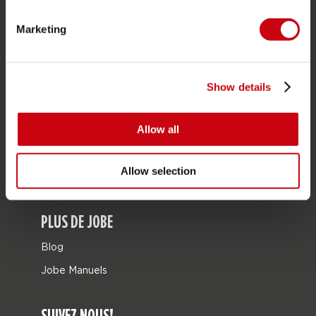
Cartes cadeaux
Marketing
Sacs
Leisure
Seascooter
Show details
Collaborations
Allow all
Sale
Mix & Match
Allow selection
Pièces de rechange
PLUS DE JOBE
Blog
Jobe Manuels
SUIVEZ NOUS!