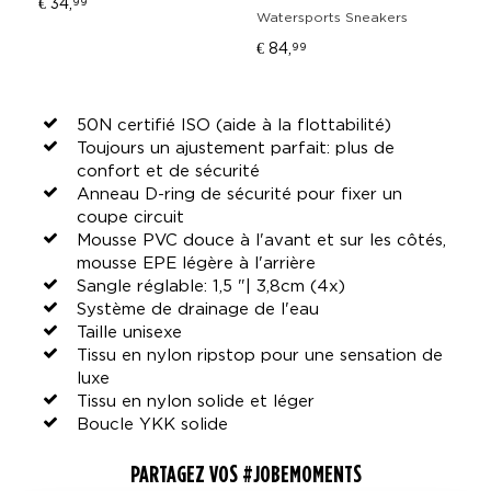
€ 34,
99
Watersports Sneakers
I
Ca
€ 84,
99
€ 
50N certifié ISO (aide à la flottabilité)
Toujours un ajustement parfait: plus de
confort et de sécurité
Anneau D-ring de sécurité pour fixer un
coupe circuit
Mousse PVC douce à l'avant et sur les côtés,
mousse EPE légère à l'arrière
Sangle réglable: 1,5 "| 3,8cm (4x)
Système de drainage de l'eau
Taille unisexe
Tissu en nylon ripstop pour une sensation de
luxe
Tissu en nylon solide et léger
Boucle YKK solide
PARTAGEZ VOS #JOBEMOMENTS