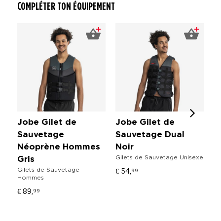
COMPLÉTER TON ÉQUIPEMENT
Jobe Gilet de
Jobe Gilet de
J
Sauvetage
Sauvetage Dual
S
Néoprène Hommes
Noir
F
Gilets de Sauvetage Unisexe
Gris
B
Gilets de Sauvetage
Gi
€ 54,
99
Hommes
H
€ 89,
€ 
99