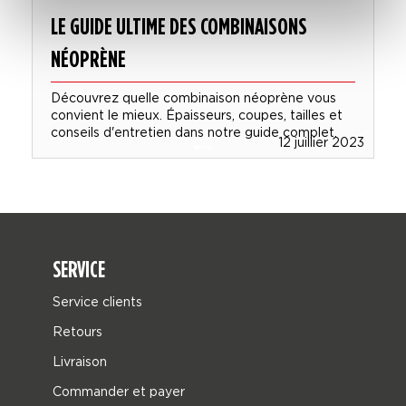
LE GUIDE ULTIME DES COMBINAISONS
NÉOPRÈNE
Découvrez quelle combinaison néoprène vous
convient le mieux. Épaisseurs, coupes, tailles et
conseils d'entretien dans notre guide complet.
0
12 juillier 2023
SERVICE
Service clients
Retours
Livraison
Commander et payer