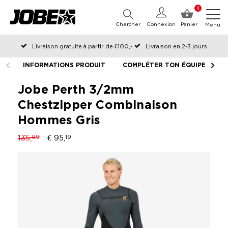
0
Chercher
Connexion
Panier
Menu
Livraison gratuite à partir de €100,-
Livraison en 2-3 jours
Commandé avant 12:00 les jours ouvrables, expédié le jour même
INFORMATIONS PRODUIT
COMPLÉTER TON ÉQUIPEMENT
Jobe Perth 3/2mm
Chestzipper Combinaison
Hommes Gris
135,
€ 95,
99
19