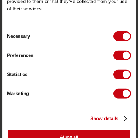
provided to them or that they’ve collected from your use
of their services.
SERVICE
Consent
Klantenservice
Necessary
Selection
Retourneren
Levering
Preferences
Bestellen en betalen
Garantie en reparaties
Statistics
Zoek een winkel
Onderdelen
Marketing
JOBE SPORTS
Over Jobe
Show details
Werken bij
Allow all
Word Jobe dealer