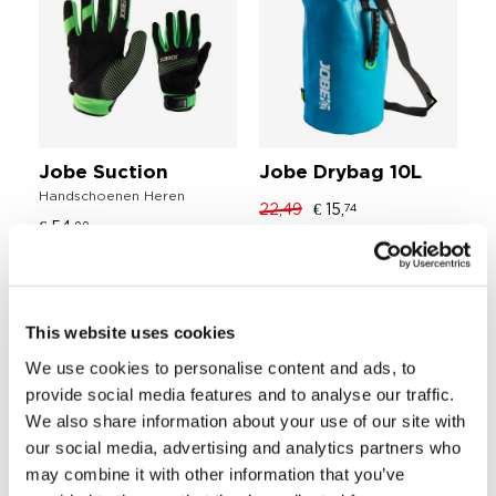
Jobe Suction
Jobe Drybag 10L
J
Handschoenen Heren
T
22,49
€ 15,
74
Ca
€ 54,
99
€ 
Comfortabel design
Drijvende brillen
This website uses cookies
UV-400
We use cookies to personalise content and ads, to
Verstelbare strap bij het hoofd
provide social media features and to analyse our traffic.
DEEL JOUW #JOBEMOMENTS
We also share information about your use of our site with
our social media, advertising and analytics partners who
may combine it with other information that you’ve