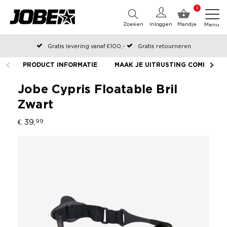
0
Zoeken
Inloggen
Mandje
Menu
Gratis levering vanaf €100,-
Gratis retourneren
Officiële Jobe webshop
PRODUCT INFORMATIE
MAAK JE UITRUSTING COMPLEET
Op werkdagen voor 12:00 uur besteld, dezelfde dag verzonden
Jobe Cypris Floatable Bril
Zwart
€ 39,
99